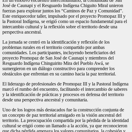
En un emotivo encuentro intercomunitario, la comunidad de San
José de Caunapi y el Resguardo Indígena Chiguito Miral unieron
fuerzas para explorar juntos los “Caminos de Paz y Comunidad”.
Este enriquecedor taller, impulsado por el proyecto Promopaz III y
la Pastoral Indígena, se erigió como un espacio fundamental para el
intercambio cultural y la reflexión sobre el territorio desde una
perspectiva ancestral.
La jornada se centró en la identificación y reflexión de los
problemas rurales en el territorio compartido por ambas
comunidades. Los participantes, incluyendo beneficiarios del
proyecto Promopaz de San José de Caunapi y miembros del
Resguardo Indígena Chinguirito Mira del Pueblo Awá, se
sumergieron en un diálogo constructivo para comprender los
obstáculos que enfrentan en su camino hacia la paz territorial.
El liderazgo de profesionales de Promopaz III y la Pastoral Indígena
marcó el rumbo del encuentro, facilitando el intercambio de saberes
y la identificación de prácticas y procesos en defensa del territorio
desde una perspectiva ancestral y comunitaria.
Uno de los logros más destacados fue la construcción conjunta de
un concepto de paz territorial arraigado en la visión ancestral del
territorio. La preocupación compartida por la pérdida de la identidad
cultural se erigió como un llamado a la acción, ya que reconocieron
que dicha pérdida amenaza los valores comunitarios, la cohesión y,