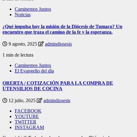
Caminemos Juntos
Noticias
¿Qué impulsa hoy la misión de la Diócesis de Tumaco? Un
encuentro que traza el camino de la fe y la esperanza.
9 agosto, 2025
admindiosesis
1 min de lectura
Caminemos Juntos
El Evangelio del dìa
ORERTA / COTIZACIÓN PARA LA COMPRA DE
UTENSILIOS DE COCINA
12 julio, 2025
admindiosesis
FACEBOOK
YOUTUBE
TWITTER
INSTAGRAM