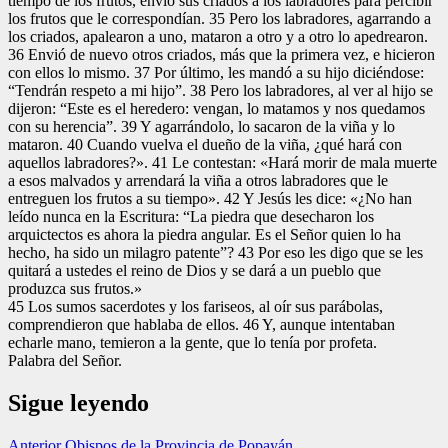
tiempo de los frutos, envió sus criados a los labradores para percibir
los frutos que le correspondían. 35 Pero los labradores, agarrando a
los criados, apalearon a uno, mataron a otro y a otro lo apedrearon.
36 Envió de nuevo otros criados, más que la primera vez, e hicieron
con ellos lo mismo. 37 Por último, les mandó a su hijo diciéndose:
“Tendrán respeto a mi hijo”. 38 Pero los labradores, al ver al hijo se
dijeron: “Este es el heredero: vengan, lo matamos y nos quedamos
con su herencia”. 39 Y agarrándolo, lo sacaron de la viña y lo
mataron. 40 Cuando vuelva el dueño de la viña, ¿qué hará con
aquellos labradores?». 41 Le contestan: «Hará morir de mala muerte
a esos malvados y arrendará la viña a otros labradores que le
entreguen los frutos a su tiempo». 42 Y Jesús les dice: «¿No han
leído nunca en la Escritura: “La piedra que desecharon los
arquictectos es ahora la piedra angular. Es el Señor quien lo ha
hecho, ha sido un milagro patente”? 43 Por eso les digo que se les
quitará a ustedes el reino de Dios y se dará a un pueblo que
produzca sus frutos.»
45 Los sumos sacerdotes y los fariseos, al oír sus parábolas,
comprendieron que hablaba de ellos. 46 Y, aunque intentaban
echarle mano, temieron a la gente, que lo tenía por profeta.
Palabra del Señor.
Sigue leyendo
Anterior
Obispos de la Provincia de Popayán